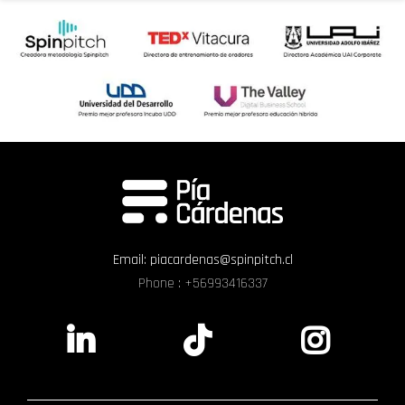
Email:
piacardenas@spinpitch.cl
Phone : +56993416337